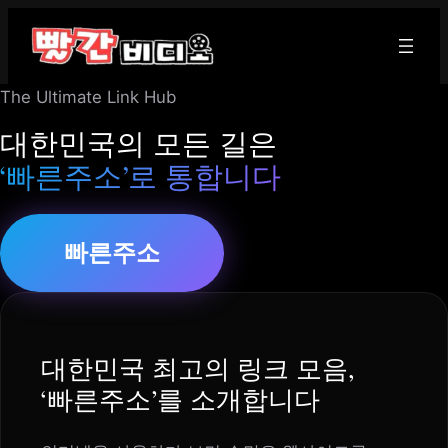
콘
텐
츠
The Ultimate Link Hub
로
바
대한민국의 모든 길은
로
‘빠른주소’로 통합니다
가
기
빠른주소
대한민국 최고의 링크 모음,
‘빠른주소’를 소개합니다